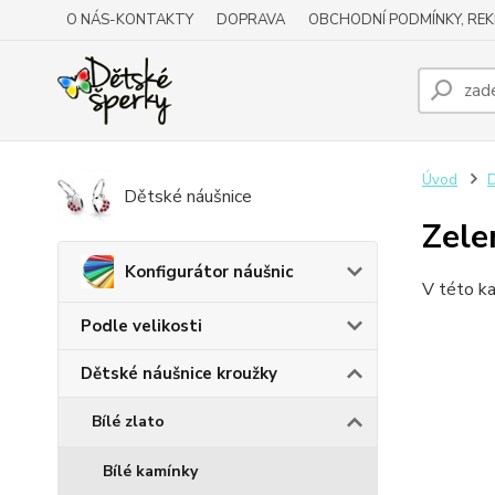
O NÁS-KONTAKTY
DOPRAVA
OBCHODNÍ PODMÍNKY, RE
Úvod
D
Dětské náušnice
Zele
Konfigurátor náušnic
V této ka
Podle velikosti
Dětské náušnice kroužky
Bílé zlato
Bílé kamínky