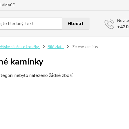
KLAMACE
Nevíte
Hledat
+420
ětské náušnice kroužky
Bílé zlato
Zelené kamínky
né kamínky
tegorii nebylo nalezeno žádné zboží.