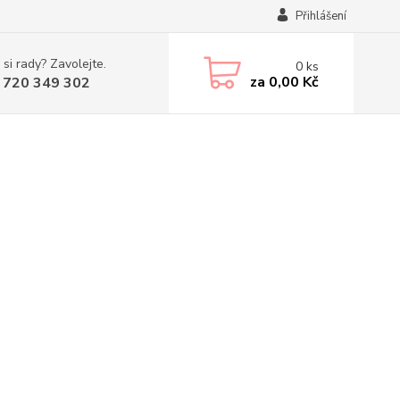
Přihlášení
 si rady? Zavolejte.
0
ks
za
0,00 Kč
 720 349 302