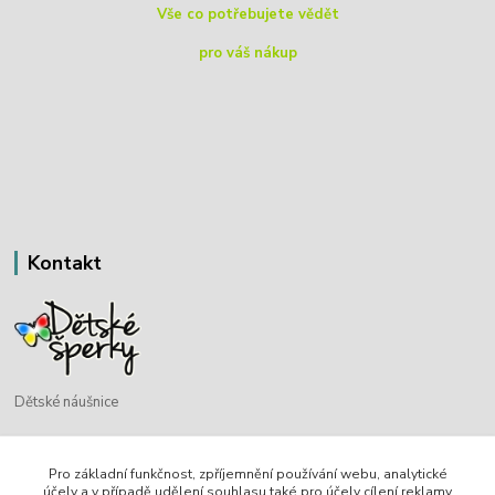
Vše co potřebujete vědět
pro váš nákup
Kontakt
Dětské náušnice
Bohdan Blažek
Pro základní funkčnost, zpříjemnění používání webu, analytické
+420 720 349 302
účely a v případě udělení souhlasu také pro účely cílení reklamy