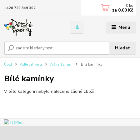
0
ks
+420 720 349 302
za
0,00 Kč
Menu
Hledat
Úvod
Podle velikosti
Výška 12 mm
Bílé kamínky
Bílé kamínky
V této kategorii nebylo nalezeno žádné zboží.