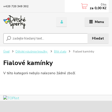
0
ks
+420 720 349 302
za
0,00 Kč
Menu
Hledat
Úvod
Dětské náušnice kroužky
Bílé zlato
Fialové kamínky
Fialové kamínky
V této kategorii nebylo nalezeno žádné zboží.