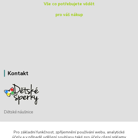
Vše co potřebujete vědět
pro váš nákup
Kontakt
Dětské náušnice
Bohdan Blažek
Pro základní funkčnost, zpříjemnění používání webu, analytické
+420 720 349 302
účely a v případě udělení souhlasu také pro účely cílení reklamy