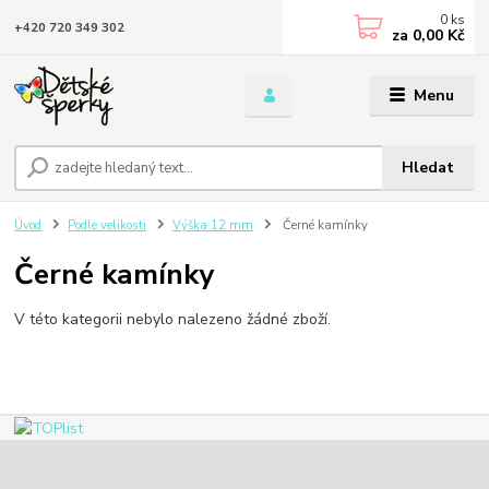
0
ks
+420 720 349 302
za
0,00 Kč
Menu
Hledat
Úvod
Podle velikosti
Výška 12 mm
Černé kamínky
Černé kamínky
V této kategorii nebylo nalezeno žádné zboží.