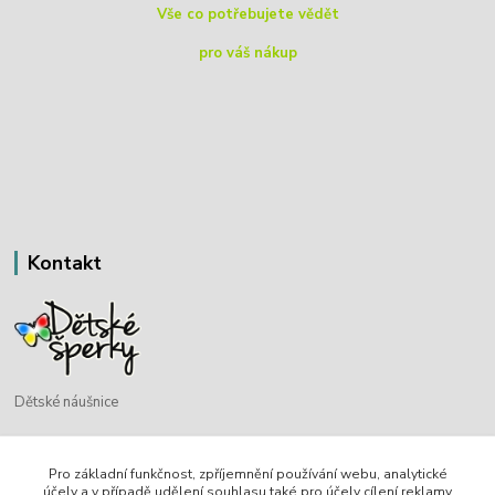
Vše co potřebujete vědět
pro váš nákup
Kontakt
Dětské náušnice
Bohdan Blažek
Pro základní funkčnost, zpříjemnění používání webu, analytické
+420 720 349 302
účely a v případě udělení souhlasu také pro účely cílení reklamy