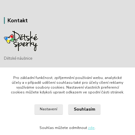
Kontakt
Dětské náušnice
Bohdan Blažek
Pro základní funkčnost, zpříjemnění používání webu, analytické
+420 720 349 302
účely a v případě udělení souhlasu také pro účely cílení reklamy
využíváme soubory cookies. Nastavení vlastních preferencí
cookies můžete kdykoli upravit odkazem ve spodní části stránek.
info@detske-nausnice.eu
Souhlasím
Nastavení
Souhlas můžete odmítnout
zde
.
Vytvořeno na
Eshop-rychle.cz