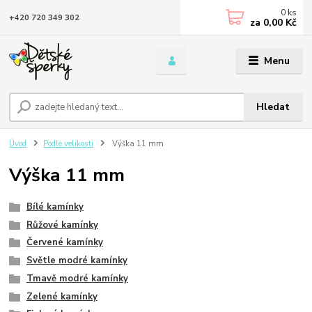
0
ks
+420 720 349 302
za
0,00 Kč
Menu
Hledat
Úvod
Podle velikosti
Výška 11 mm
Výška 11 mm
Bílé kamínky
Růžové kamínky
Červené kamínky
Světle modré kamínky
Tmavě modré kamínky
Zelené kamínky