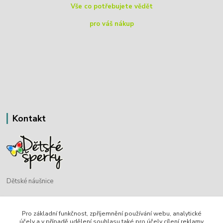
Vše co potřebujete vědět
pro váš nákup
Kontakt
Dětské náušnice
Bohdan Blažek
Pro základní funkčnost, zpříjemnění používání webu, analytické
+420 720 349 302
účely a v případě udělení souhlasu také pro účely cílení reklamy