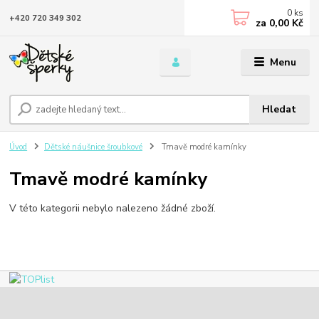
0
ks
+420 720 349 302
za
0,00 Kč
Menu
Hledat
Úvod
Dětské náušnice šroubkové
Tmavě modré kamínky
Tmavě modré kamínky
V této kategorii nebylo nalezeno žádné zboží.