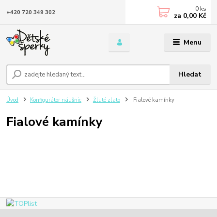
0
ks
+420 720 349 302
za
0,00 Kč
Menu
Hledat
Úvod
Konfigurátor náušnic
Žluté zlato
Fialové kamínky
Fialové kamínky