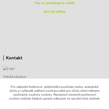
Vše co potřebujete vědět
pro váš nákup
Kontakt
Dětské náušnice
Pro základní funkčnost, zpříjemnění používání webu, analytické
Bohdan Blažek
účely a v případě udělení souhlasu také pro účely cílení reklamy
+420 720 349 302
využíváme soubory cookies. Nastavení vlastních preferencí
cookies můžete kdykoli upravit odkazem ve spodní části stránek.
info@detske-nausnice.eu