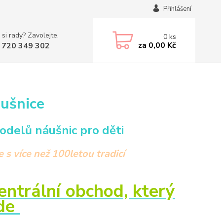
Přihlášení
 si rady? Zavolejte.
0
ks
za
0,00 Kč
 720 349 302
áušnice
odelů náušnic pro děti
s více než 100letou tradicí
ntrální obchod, který
zde