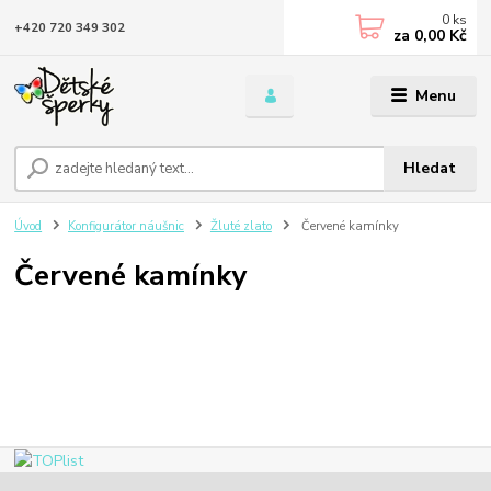
0
ks
+420 720 349 302
za
0,00 Kč
Menu
Hledat
Úvod
Konfigurátor náušnic
Žluté zlato
Červené kamínky
Červené kamínky