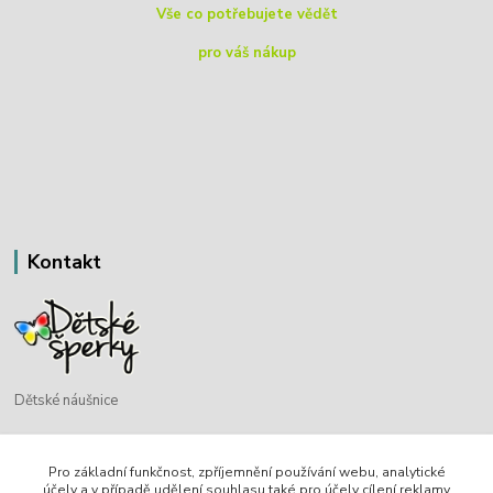
Vše co potřebujete vědět
pro váš nákup
Kontakt
Dětské náušnice
Bohdan Blažek
Pro základní funkčnost, zpříjemnění používání webu, analytické
+420 720 349 302
účely a v případě udělení souhlasu také pro účely cílení reklamy