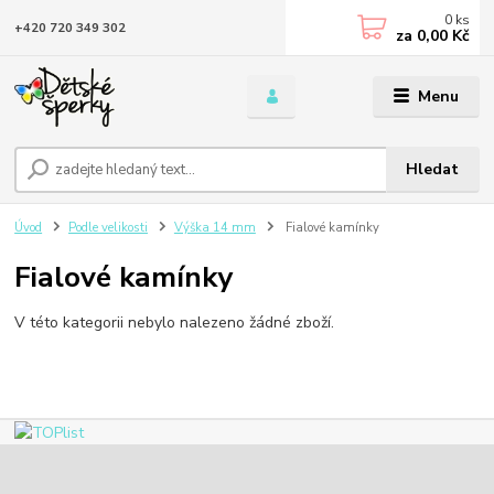
0
ks
+420 720 349 302
za
0,00 Kč
Menu
Hledat
Úvod
Podle velikosti
Výška 14 mm
Fialové kamínky
Fialové kamínky
V této kategorii nebylo nalezeno žádné zboží.